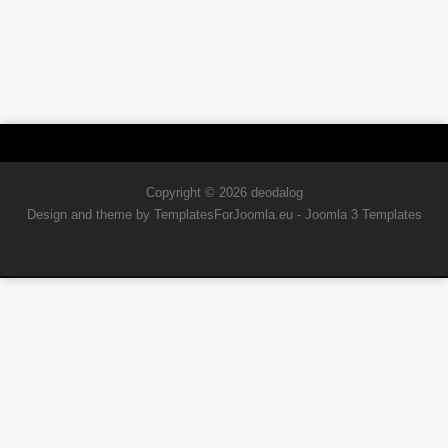
Copyright © 2026 deodalog
Design and theme by TemplatesForJoomla.eu -
Joomla 3 Templates